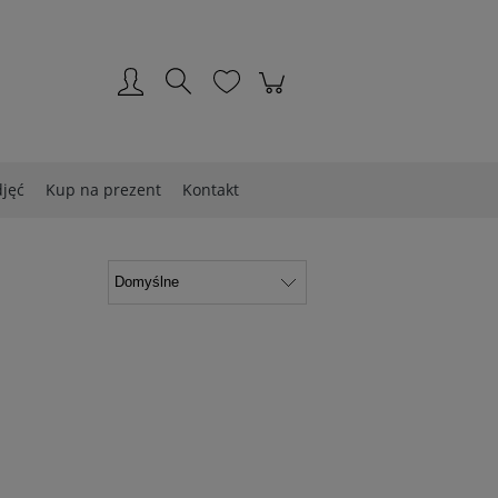
Zarejestruj się
Zaloguj się
djęć
Kup na prezent
Kontakt