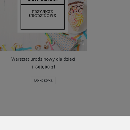
Warsztat urodzinowy dla dzieci
1 600,00 zł
Do koszyka