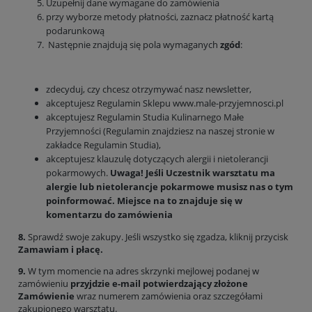
Uzupełnij dane wymagane do zamówienia
przy wyborze metody płatności, zaznacz płatność kartą
podarunkową
Następnie znajdują się pola wymaganych
zgód
:
zdecyduj, czy chcesz otrzymywać nasz newsletter,
akceptujesz Regulamin Sklepu
www.male-przyjemnosci.pl
akceptujesz Regulamin Studia Kulinarnego Małe
Przyjemności (Regulamin znajdziesz na naszej stronie w
zakładce Regulamin Studia),
akceptujesz klauzulę dotyczących alergii i nietolerancji
pokarmowych.
Uwaga! Jeśli Uczestnik warsztatu ma
alergie lub nietolerancje pokarmowe musisz nas o tym
poinformować. Miejsce na to znajduje się w
komentarzu do zamówienia
8.
Sprawdź swoje zakupy. Jeśli wszystko się zgadza, kliknij przycisk
Zamawiam i płacę.
9.
W tym momencie na adres skrzynki mejlowej podanej w
zamówieniu
przyjdzie e-mail potwierdzający złożone
Zamówienie
wraz numerem zamówienia oraz szczegółami
zakupionego warsztatu.