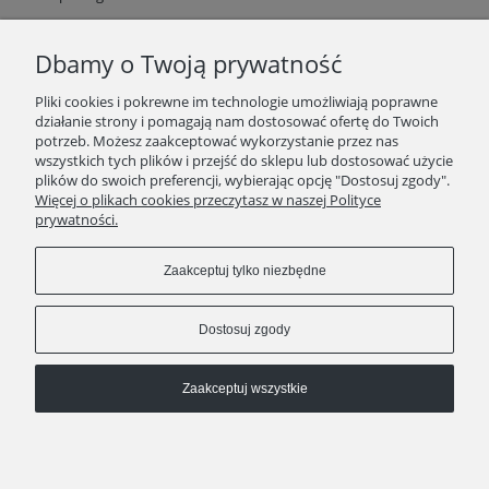
10.
Po weryfikacji zamówienia pod katem opłaty na adres skrzynki
mejlowej podanej w zamówieniu
przyjdzie e-mail
Dbamy o Twoją prywatność
potwierdzający opłacenie Zamówienia. Zachowaj ten e-mail
jako potwierdzenie złożonego zamówienia. Prosimy o
Pliki cookies i pokrewne im technologie umożliwiają poprawne
przedstawienie w momencie rejestracji przed warsztatem
działanie strony i pomagają nam dostosować ofertę do Twoich
kulinarnym potwierdzenia złożonego zamówienia (może być
potrzeb. Możesz zaakceptować wykorzystanie przez nas
elektroniczne) lub numeru zamówienia.
wszystkich tych plików i przejść do sklepu lub dostosować użycie
plików do swoich preferencji, wybierając opcję "Dostosuj zgody".
11
. Po opłaceniu zamówienia jesteś na liście uczestników
Więcej o plikach cookies przeczytasz w naszej Polityce
wybranego warsztatu kulinarnego.
prywatności.
12.
W chwili przyjścia na warsztat kulinarny i rejestracji
uczestników prosimy o przedstawienie potwierdzenia złożonego
Zaakceptuj tylko niezbędne
zamówienia (może być elektroniczne) lub numeru zamówienia.
11.
W przypadku pytań prosimy o kontakt: warsztaty@male-
przyjemnosci.pl
Dostosuj zgody
Zaakceptuj wszystkie
STOPKA
Pokaż pełną wersję strony