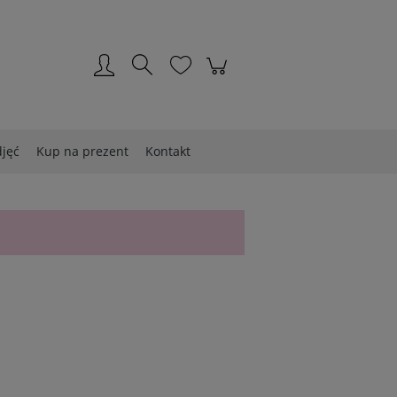
Zarejestruj się
Zaloguj się
djęć
Kup na prezent
Kontakt