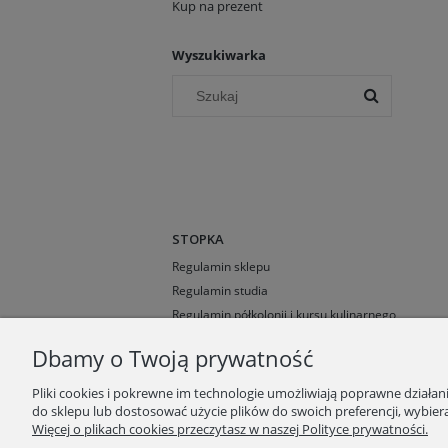
Kup na prezent
Wyszukiwarka
STOPKA
Regulamin sklepu
Regulamin studia
Regulamin półkolonii i kursu kulinarnego
Formy płatności
Dbamy o Twoją prywatność
Karta podarunkowa
Polityka prywantości
Pliki cookies i pokrewne im technologie umożliwiają poprawne działa
Kontakt
do sklepu lub dostosować użycie plików do swoich preferencji, wybiera
Więcej o plikach cookies przeczytasz w naszej Polityce prywatności.