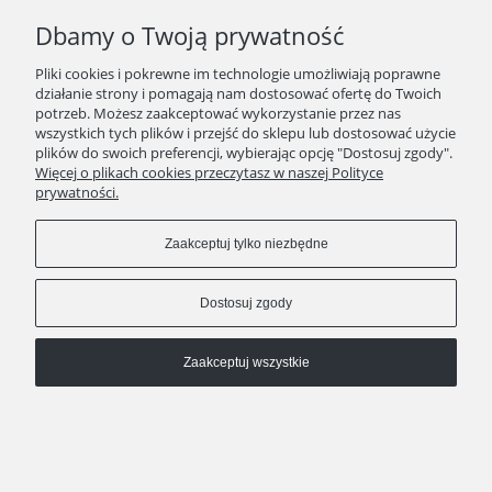
Pokaż pełną wersję strony
Dbamy o Twoją prywatność
Sklep internetowy Shoper.pl
Pliki cookies i pokrewne im technologie umożliwiają poprawne
działanie strony i pomagają nam dostosować ofertę do Twoich
potrzeb. Możesz zaakceptować wykorzystanie przez nas
wszystkich tych plików i przejść do sklepu lub dostosować użycie
plików do swoich preferencji, wybierając opcję "Dostosuj zgody".
Więcej o plikach cookies przeczytasz w naszej Polityce
prywatności.
Zaakceptuj tylko niezbędne
Dostosuj zgody
Zaakceptuj wszystkie